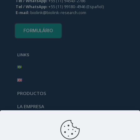
Tel / WhatsApp:
+55
(
11
)
94
543-2786
Tel / WhatsApp:
+55 (11)
99180-4946
(Español)
E-mail:
biolink@biolink-research.com
FORMULÁRIO
LINKS
PRODUCTOS
LA EMPRESA