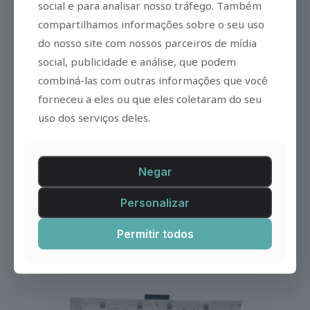
social e para analisar nosso tráfego. Também
compartilhamos informações sobre o seu uso
do nosso site com nossos parceiros de mídia
social, publicidade e análise, que podem
combiná-las com outras informações que você
forneceu a eles ou que eles coletaram do seu
uso dos serviços deles.
MOIS HT – Imagenología In Vivo por Bioluminiscencia y
Fluorescencia
Negar
Imagenología In Vivo por Bioluminiscencia y Fluorescencia,
posibilitando el análisis de señales biológicas en tejidos y
Personalizar
organismos in vivo e in vitro.
Permitir todos