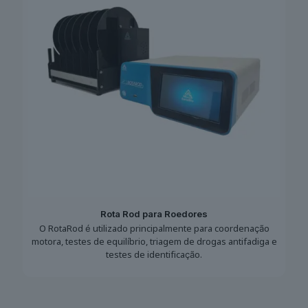
Rota Rod para Roedores
O RotaRod é utilizado principalmente para coordenação
motora, testes de equilíbrio, triagem de drogas antifadiga e
testes de identificação.
Este
producto
tiene