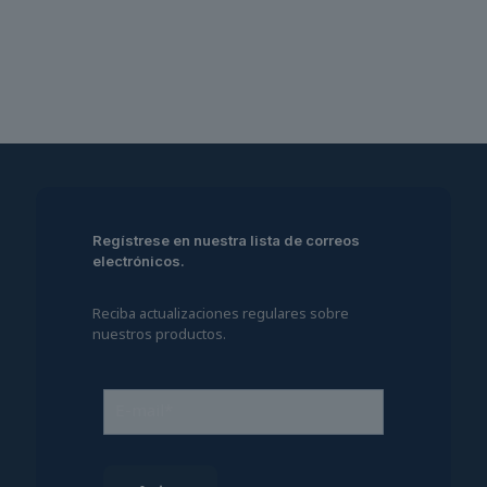
múltiples
variantes.
Las
opciones
se
pueden
elegir
en
la
página
de
producto
Regístrese en nuestra lista de correos
electrónicos.
Reciba actualizaciones regulares sobre
nuestros productos.