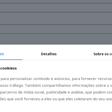
Acceso
nt
Detalhes
Sobre os c
¿Olvidaste la contraseña?
a cookiess
para personalizar conteúdo e anúncios, para fornecer recursos
 nosso tráfego. Também compartilhamos informações sobre o s
 parceiros de mídia social, publicidade e análise, que podem c
ões que você forneceu a eles ou que eles coletaram do seu uso