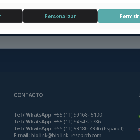
orreos electrónicos.
r
Personalizar
Permitir
uestros productos.
CONTACTO
Tel / WhatsApp:
+55
(
11
)
99
168
-
5100
Tel / WhatsApp:
+55
(
11
)
94
543-2786
Tel / WhatsApp:
+55 (11)
99180-4946
(Español)
E-mail:
biolink@biolink-research.com