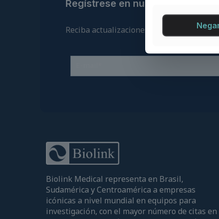
Regístrese en nuestra lista de c
Nega
Reciba actualizaciones regulares sobre n
Biolink Medical representa en Brasil,
Sudamérica y Centroamérica a empresas
icónicas a nivel mundial en equipos para
investigación, con el mayor número de citas en