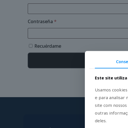
Obligatorio
Contraseña
*
Recuérdame
Conse
Este site utiliz
Usamos cookies 
e para analisar
site com nossos
outras informaç
deles.