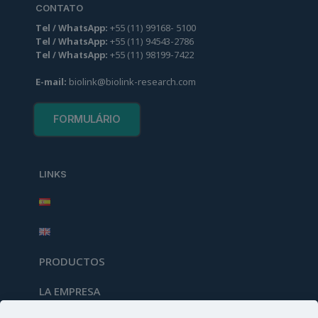
CONTATO
Tel / WhatsApp:
+55
(
11
)
99
168
-
5100
Tel / WhatsApp:
+55
(
11
)
94
543-2786
Tel / WhatsApp:
+55
(
11
)
98
199-7422
E-mail:
biolink@biolink-research.com
FORMULÁRIO
LINKS
PRODUCTOS
LA EMPRESA