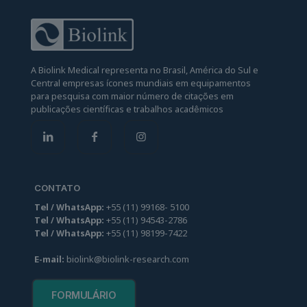
A Biolink Medical representa no Brasil, América do Sul e
Central empresas ícones mundiais em equipamentos
para pesquisa com maior número de citações em
publicações científicas e trabalhos acadêmicos
CONTATO
Tel / WhatsApp:
+55
(
11
)
99
168
-
5100
Tel / WhatsApp:
+55
(
11
)
94
543-2786
Tel / WhatsApp:
+55
(
11
)
98
199-7422
E-mail:
biolink@biolink-research.com
FORMULÁRIO