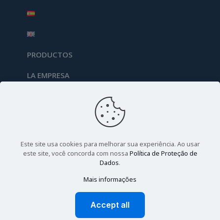
PRODUCTOS
LA EMPRESA
Este site usa cookies para melhorar sua experiência. Ao usar
Todos os produtos anunciados neste site
este site, você concorda com nossa
Política de Proteção de
(
biolinkresearch.com
) são destinados exclusivamente para
Dados
.
pesquisa científica, por isso a sua importação somente
poderá ser realizada por cientistas, pesquisadores ou
Mais informações
instituições de pesquisas cientifica e tecnologia conforme
legislação sanitária vigente.
Accept all
© 2026 Biolink
Research