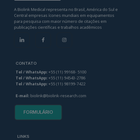
A Biolink Medical representa no Brasil, América do Sul e
Central empresas ícones mundiais em equipamentos
para pesquisa com maior número de citações em
publicações científicas e trabalhos acadêmicos
CONTATO
Tel / WhatsApp:
+55
(
11
)
99
168
-
5100
Tel / WhatsApp:
+55
(
11
)
94
543-2786
Tel / WhatsApp:
+55
(
11
)
98
199-7422
E-mail:
biolink@biolink-research.com
FORMULÁRIO
LINKS