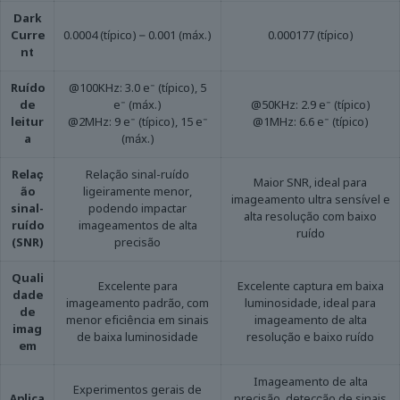
Dark
Curre
0.0004 (típico) – 0.001 (máx.)
0.000177 (típico)
nt
Ruído
@100KHz: 3.0 e⁻ (típico), 5
de
e⁻ (máx.)
@50KHz: 2.9 e⁻ (típico)
leitur
@2MHz: 9 e⁻ (típico), 15 e⁻
@1MHz: 6.6 e⁻ (típico)
a
(máx.)
Relaç
Relação sinal-ruído
Maior SNR, ideal para
ão
ligeiramente menor,
imageamento ultra sensível e
sinal-
podendo impactar
alta resolução com baixo
ruído
imageamentos de alta
ruído
(SNR)
precisão
Quali
Excelente para
Excelente captura em baixa
dade
imageamento padrão, com
luminosidade, ideal para
de
menor eficiência em sinais
imageamento de alta
imag
de baixa luminosidade
resolução e baixo ruído
em
Imageamento de alta
Experimentos gerais de
Aplica
precisão, detecção de sinais