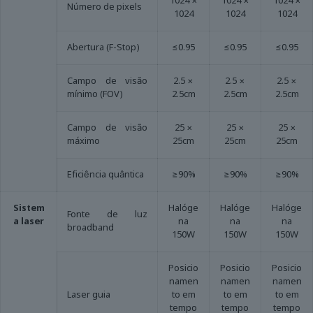
1024 ×
1024 ×
1024 ×
Número de pixels
1024
1024
1024
Abertura (F-Stop)
≤0.95
≤0.95
≤0.95
Campo de visão
2.5 ×
2.5 ×
2.5 ×
mínimo (FOV)
2.5cm
2.5cm
2.5cm
Campo de visão
25 ×
25 ×
25 ×
máximo
25cm
25cm
25cm
Eficiência quântica
≥90%
≥90%
≥90%
Sistem
Halóge
Halóge
Halóge
Fonte de luz
a laser
na
na
na
broadband
150W
150W
150W
Posicio
Posicio
Posicio
namen
namen
namen
Laser guia
to em
to em
to em
tempo
tempo
tempo