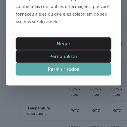
Imageamento
espectral de alta
√
√
√
combiná-las com outras informações que você
resolução
forneceu a eles ou que eles coletaram do seu
uso dos serviços deles.
Módulo de raio-X
×
×
√
Módulo de
Negar
fluorescência
Expans
Expans
Expans
upconversion
ível
ível
ível
(UCFI)
Personalizar
Detect
CCD
CCD
CCD
Permitir todos
or
científi
científi
científi
co
co
co
Tipo de câmera
back-
back-
back-
illumin
illumin
illumin
ated
ated
ated
Temperatura
-70℃
-90℃
-90℃
operacional