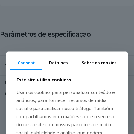
Parâmetros de especificação
MOIS
MOIS
MOIS
Consent
Detalhes
Sobre os cookies
Módulo
Parâmetros
HTP
HT
HTX
Este site utiliza cookiess
Módulo
Módulo de
s de
imageamento por
√
√
√
Usamos cookies para personalizar conteúdo e
imagea
fluorescência
mento
anúncios, para fornecer recursos de mídia
social e para analisar nosso tráfego. Também
Módulo de
imageamento por
√
√
√
compartilhamos informações sobre o seu uso
bioluminescência
do nosso site com nossos parceiros de mídia
social, publicidade e análise, que podem