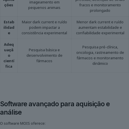
imageamento em
ções
fracos e monitoramento
pequenos animais
prolongado
Estab
Maior dark current e ruído
Menor dark current e ruído
ilidad
podem impactar a
aumentam estabilidade e
e
consistência experimental
confiabilidade experimental
Adeq
Pesquisa pré-clínica,
uaçã
Pesquisa básica e
oncologia, rastreamento de
o
desenvolvimento de
fármacos e monitoramento
cientí
fármacos
dinâmico
fica
Software avançado para aquisição e
análise
O software MOIS oferece: