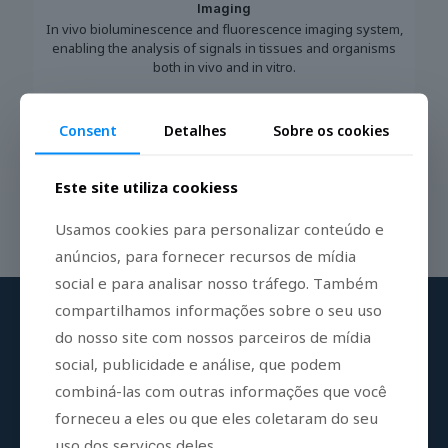
Imaging
In vivo bioluminescence and fluorescence imaging system,
enabling the analysis of signals in tissues and organisms
both in vivo and in vitro.
Consent
Detalhes
Sobre os cookies
Este site utiliza cookiess
Usamos cookies para personalizar conteúdo e
anúncios, para fornecer recursos de mídia
social e para analisar nosso tráfego. Também
compartilhamos informações sobre o seu uso
do nosso site com nossos parceiros de mídia
social, publicidade e análise, que podem
Sign up to our mailing list
combiná-las com outras informações que você
Receive regular updates on our products
forneceu a eles ou que eles coletaram do seu
uso dos serviços deles.