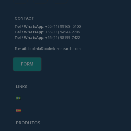
CONTACT
Tel / WhatsApp:
+55
(
11
)
99
168
-
5100
Tel / WhatsApp:
+55
(
11
)
94
543-2786
Tel / WhatsApp:
+55
(
11
)
98
199-7422
E-mail:
biolink@biolink-research.com
FORM
LINKS
PRODUTOS