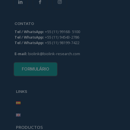
CONTATO
Tel / WhatsApp:
+55
(
11
)
99
168
-
5100
Tel / WhatsApp:
+55
(
11
)
94
543-2786
Tel / WhatsApp:
+55
(
11
)
98
199-7422
E-mail:
biolink@biolink-research.com
FORMULÁRIO
LINKS
PRODUCTOS