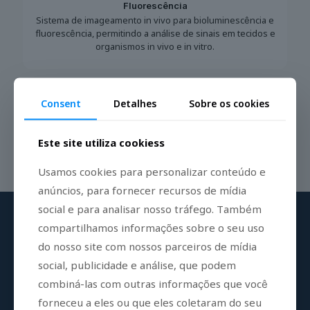
Fluorescência
Sistema de imageamento in vivo para bioluminescência e
fluorescência, permitindo a análise de sinais em tecidos e
organismos in vivo e in vitro.
Consent
Detalhes
Sobre os cookies
Este site utiliza cookiess
Usamos cookies para personalizar conteúdo e
anúncios, para fornecer recursos de mídia
social e para analisar nosso tráfego. Também
compartilhamos informações sobre o seu uso
do nosso site com nossos parceiros de mídia
Registre-se em nossa lista de e-mails
social, publicidade e análise, que podem
combiná-las com outras informações que você
Receba atualizações regulares sobre nossos
produtos
forneceu a eles ou que eles coletaram do seu