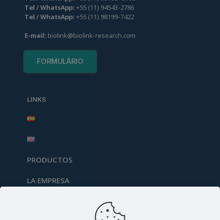
Tel / WhatsApp:
+55
(
11
)
94
543-2786
Tel / WhatsApp:
+55
(
11
)
98
199-7422
E-mail:
biolink@biolink-research.com
FORMULÁRIO
LINKS
PRODUCTOS
LA EMPRESA