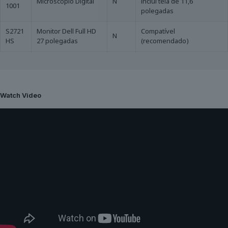
Microscópio Digital
N
inclui tela de 11,6
1001
polegadas
S2721
Monitor Dell Full HD
Compatível
N
HS
27 polegadas
(recomendado)
Watch Video