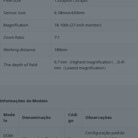
Pixel size
1.335μmX1.335μm
Sensor size
6.18mmx4.65mm
Magnification
18-100x (27-inch monitor)
Zoom Ratio
7:1
Working distance
180mm
6.7 mm（Highest magnification）, 0.41
The depth of field
mm（Lowest magnification）
Informações do Modelo
Mode
Códi
Denominação
Observações
lo
go
Configuração padrão
DOM-